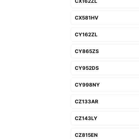
CX162ZL
CX581HV
CY162ZL
CY865ZS
CY952DS
CY998NY
CZ133AR
CZ143LY
CZ815EN