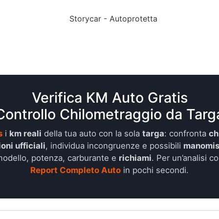
Verifica KM Auto Gratis
Controllo Chilometraggio da Targ
s
i
km reali
della tua auto con la sola
targa
: confronta
ch
oni ufficiali
, individua incongruenze e possibili
manomis
 modello, potenza, carburante e
richiami
. Per un’analisi co
Report Completo Auto
in pochi secondi.