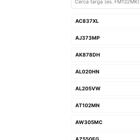
AC837XL
AJ373MP
AK878DH
AL020HN
AL205VW
AT102MN
AW305MC
AZ550EG