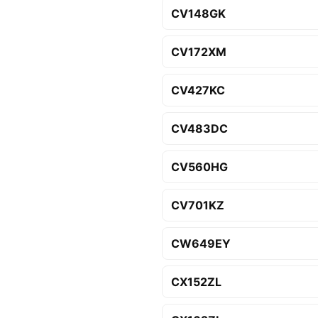
CV148GK
CV172XM
CV427KC
CV483DC
CV560HG
CV701KZ
CW649EY
CX152ZL