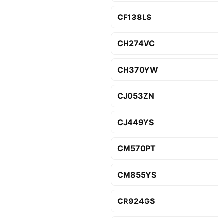
CF138LS
CH274VC
CH370YW
CJ053ZN
CJ449YS
CM570PT
CM855YS
CR924GS