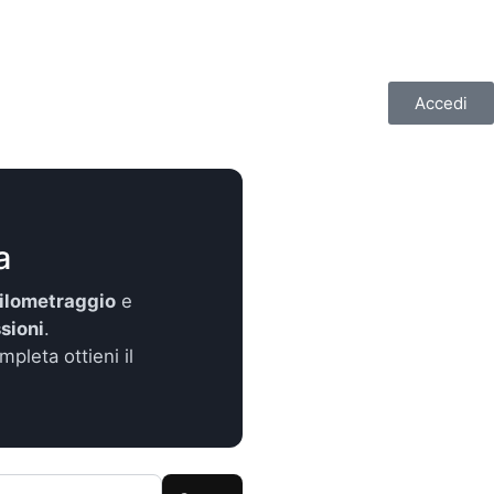
Accedi
a
ilometraggio
e
sioni
.
mpleta ottieni il