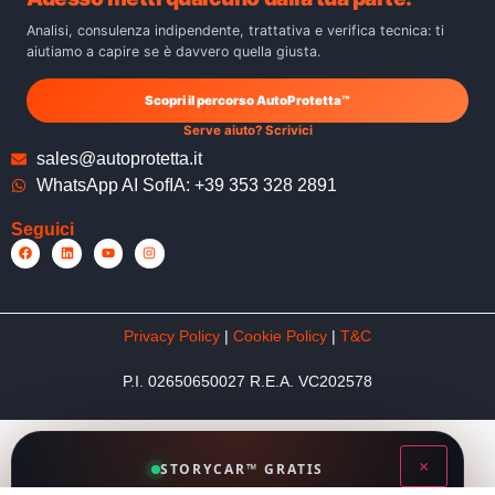
Analisi, consulenza indipendente, trattativa e verifica tecnica: ti
aiutiamo a capire se è davvero quella giusta.
Scopri il percorso AutoProtetta™
Serve aiuto? Scrivici
sales@autoprotetta.it
WhatsApp AI SofIA: +39 353 328 2891
Seguici
Privacy Policy
|
Cookie Policy
|
T&C
P.I. 02650650027 R.E.A. VC202578
×
STORYCAR™ GRATIS