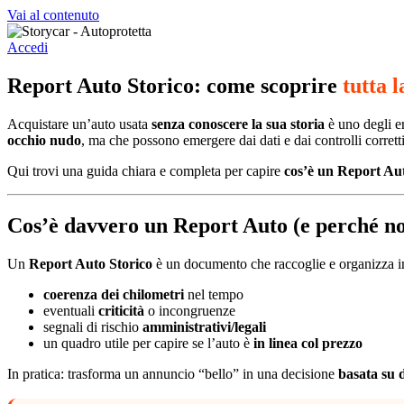
Vai al contenuto
Accedi
Report Auto Storico: come scoprire
tutta l
Acquistare un’auto usata
senza conoscere la sua storia
è uno degli er
occhio nudo
, ma che possono emergere dai dati e dai controlli corretti
Qui trovi una guida chiara e completa per capire
cos’è un Report Aut
Cos’è davvero un Report Auto (e perché non
Un
Report Auto Storico
è un documento che raccoglie e organizza in
coerenza dei chilometri
nel tempo
eventuali
criticità
o incongruenze
segnali di rischio
amministrativi/legali
un quadro utile per capire se l’auto è
in linea col prezzo
In pratica: trasforma un annuncio “bello” in una decisione
basata su 