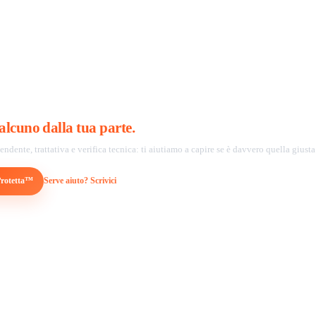
auto.
alcuno dalla tua parte.
ndente, trattativa e verifica tecnica: ti aiutiamo a capire se è davvero quella giusta
Protetta™
Serve aiuto? Scrivici