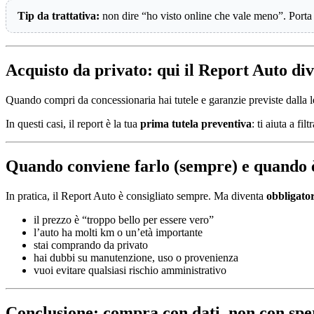
Tip da trattativa:
non dire “ho visto online che vale meno”. Porta
Acquisto da privato: qui il Report Auto div
Quando compri da concessionaria hai tutele e garanzie previste dall
In questi casi, il report è la tua
prima tutela preventiva
: ti aiuta a fi
Quando conviene farlo (sempre) e quando è
In pratica, il Report Auto è consigliato sempre. Ma diventa
obbligato
il prezzo è “troppo bello per essere vero”
l’auto ha molti km o un’età importante
stai comprando da privato
hai dubbi su manutenzione, uso o provenienza
vuoi evitare qualsiasi rischio amministrativo
Conclusione: compra con dati, non con sp