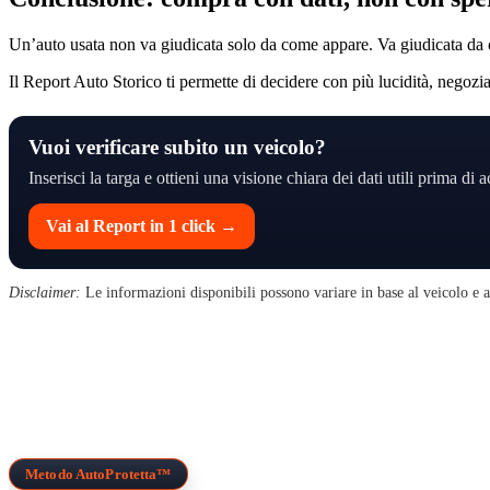
Un’auto usata non va giudicata solo da come appare. Va giudicata da
Il Report Auto Storico ti permette di decidere con più lucidità, negozia
Vuoi verificare subito un veicolo?
Inserisci la targa e ottieni una visione chiara dei dati utili prima di a
Vai al Report in 1 click →
Disclaimer:
Le informazioni disponibili possono variare in base al veicolo e al
Il professionista dalla parte di chi compra.
Analisi, consulenza indipendente, trattativa e verifica
tecnica: ti aiutiamo a capire se l’auto che hai trovato è
davvero quella giusta.
Metodo AutoProtetta™