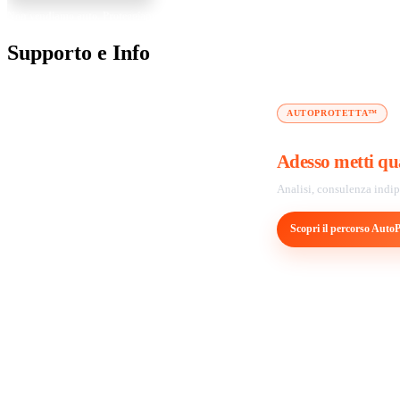
Non vendiamo auto. Proteggiamo chi le compra.
Supporto e Info
AUTOPROTETTA™
Hai trovato un’
Adesso metti qu
Analisi, consulenza indipe
Scopri il percorso Auto