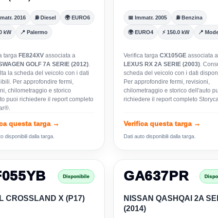
matr. 2016
⛽ Diesel
🌍 EURO6
📅 Immatr. 2005
⛽ Benzina
.0 kW
📍 Palermo
🌍 EURO4
⚡ 150.0 kW
📍 Mod
ca targa
FE824XV
associata a
Verifica targa
CX105GE
associata a
WAGEN GOLF 7A SERIE (2012)
.
LEXUS RX 2A SERIE (2003)
. Consu
ta la scheda del veicolo con i dati
scheda del veicolo con i dati disponi
bili. Per approfondire fermi,
Per approfondire fermi, revisioni,
ni, chilometraggio e storico
chilometraggio e storico dell'auto p
to puoi richiedere il report completo
richiedere il report completo Storyc
ar®.
ica questa targa →
Verifica questa targa →
o disponibili dalla targa.
Dati auto disponibili dalla targa.
F055YB
GA637PR
Disponibile
Dispo
L CROSSLAND X (P17)
NISSAN QASHQAI 2A SE
(2014)