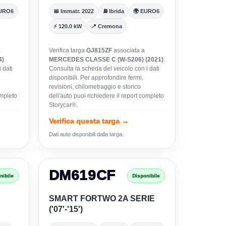
EURO6
📅 Immatr. 2022
⛽ Ibrida
🌍 EURO6
⚡ 120.0 kW
📍 Cremona
a
Verifica targa
GJ815ZF
associata a
4)
.
MERCEDES CLASSE C (W-S206) (2021)
.
 dati
Consulta la scheda del veicolo con i dati
disponibili. Per approfondire fermi,
revisioni, chilometraggio e storico
ompleto
dell'auto puoi richiedere il report completo
Storycar®.
Verifica questa targa →
Dati auto disponibili dalla targa.
DM619CF
nibile
Disponibile
SMART FORTWO 2A SERIE
('07'-'15')