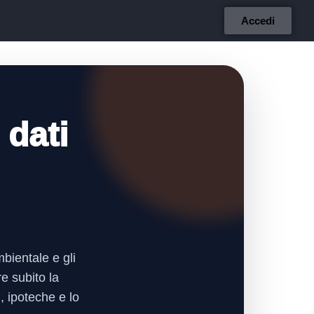
Accedi
 dati
bientale e gli
re subito la
, ipoteche e lo