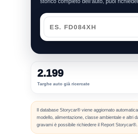
storico completo dell’auto, puoi richiede
2.199
Targhe auto già ricercate
Il database Storycar® viene aggiornato automaticam
modello, alimentazione, classe ambientale e altri dati
gravami è possibile richiedere il Report Storycar®.