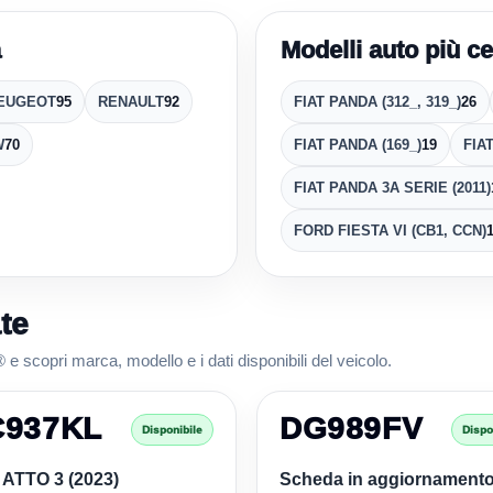
a
Modelli auto più ce
EUGEOT
95
RENAULT
92
FIAT PANDA (312_, 319_)
26
W
70
FIAT PANDA (169_)
19
FIAT
FIAT PANDA 3A SERIE (2011)
FORD FIESTA VI (CB1, CCN)
te
e scopri marca, modello e i dati disponibili del veicolo.
C937KL
DG989FV
Disponibile
Dispo
ATTO 3 (2023)
Scheda in aggiornament