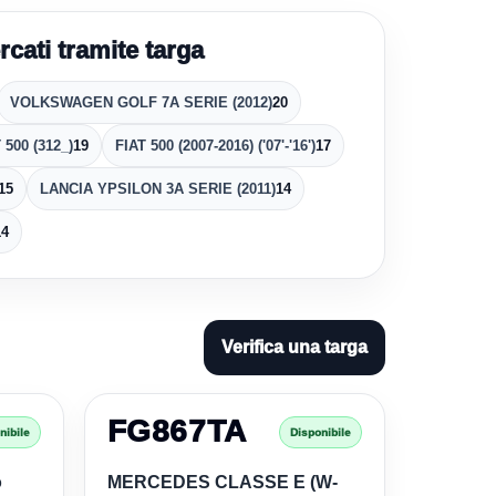
rcati tramite targa
VOLKSWAGEN GOLF 7A SERIE (2012)
20
 500 (312_)
19
FIAT 500 (2007-2016) ('07'-'16')
17
15
LANCIA YPSILON 3A SERIE (2011)
14
14
Verifica una targa
FG867TA
nibile
Disponibile
o
MERCEDES CLASSE E (W-