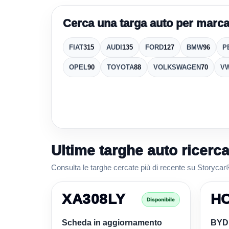
Cerca una targa auto per marc
FIAT
315
AUDI
135
FORD
127
BMW
96
P
OPEL
90
TOYOTA
88
VOLKSWAGEN
70
V
Ultime targhe auto ricerca
Consulta le targhe cercate più di recente su Storycar® 
XA308LY
H
Disponibile
Scheda in aggiornamento
BYD 