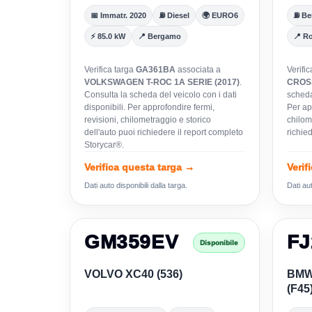
📅 Immatr. 2020
⛽ Diesel
🌍 EURO6
⛽ Be
⚡ 85.0 kW
📍 Bergamo
📍 R
Verifica targa
GA361BA
associata a
Verifi
VOLKSWAGEN T-ROC 1A SERIE (2017)
.
CROSS
Consulta la scheda del veicolo con i dati
scheda 
disponibili. Per approfondire fermi,
Per app
revisioni, chilometraggio e storico
chilom
dell'auto puoi richiedere il report completo
richie
Storycar®.
Verifica questa targa →
Verif
Dati auto disponibili dalla targa.
Dati aut
GM359EV
FJ
Disponibile
VOLVO XC40 (536)
BMW
(F45