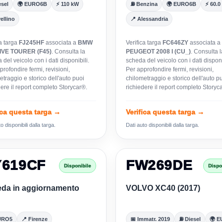
sel
🌍 EURO6B
⚡ 110 kW
⛽ Benzina
🌍 EURO6B
⚡ 60.0
ellino
📍 Alessandria
ca targa
FJ245HF
associata a
BMW
Verifica targa
FC646ZY
associata a
IVE TOURER (F45)
. Consulta la
PEUGEOT 2008 I (CU_)
. Consulta l
del veicolo con i dati disponibili.
scheda del veicolo con i dati disponi
rofondire fermi, revisioni,
Per approfondire fermi, revisioni,
etraggio e storico dell'auto puoi
chilometraggio e storico dell'auto p
dere il report completo Storycar®.
richiedere il report completo Storyc
ica questa targa →
Verifica questa targa →
o disponibili dalla targa.
Dati auto disponibili dalla targa.
Y619CF
FW269DE
Disponibile
Dispo
da in aggiornamento
VOLVO XC40 (2017)
URO5
📍 Firenze
📅 Immatr. 2019
⛽ Diesel
🌍 