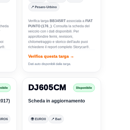
📍 Pesaro-Urbino
a
Verifica targa
BB345RT
associata a
FIAT
scheda
PUNTO (176_)
. Consulta la scheda del
r
veicolo con i dati disponibili. Per
approfondire fermi, revisioni,
uoi
chilometraggio e storico dell'auto puoi
ar®.
richiedere il report completo Storycar®.
Verifica questa targa →
Dati auto disponibili dalla targa.
DJ605CM
nibile
Disponibile
017)
Scheda in aggiornamento
EURO6
🌍 EURO0
📍 Bari