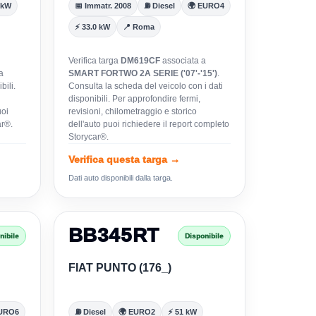
 kW
📅 Immatr. 2008
⛽ Diesel
🌍 EURO4
⚡ 33.0 kW
📍 Roma
Verifica targa
DM619CF
associata a
a
SMART FORTWO 2A SERIE ('07'-'15')
.
bili.
Consulta la scheda del veicolo con i dati
disponibili. Per approfondire fermi,
uoi
revisioni, chilometraggio e storico
ar®.
dell'auto puoi richiedere il report completo
Storycar®.
Verifica questa targa →
Dati auto disponibili dalla targa.
BB345RT
nibile
Disponibile
FIAT PUNTO (176_)
EURO6
⛽ Diesel
🌍 EURO2
⚡ 51 kW