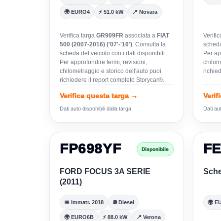
🌍 EURO4
⚡ 51.0 kW
📍 Novara
Verifica targa
GR909FR
associata a
FIAT
Verifi
500 (2007-2016) ('07'-'16')
. Consulta la
scheda 
scheda del veicolo con i dati disponibili.
Per app
Per approfondire fermi, revisioni,
chilom
chilometraggio e storico dell'auto puoi
richie
richiedere il report completo Storycar®.
Verifica questa targa →
Verif
Dati auto disponibili dalla targa.
Dati aut
FP698YF
F
Disponibile
FORD FOCUS 3A SERIE
Sche
(2011)
📅 Immatr. 2018
⛽ Diesel
🌍 E
🌍 EURO6B
⚡ 88.0 kW
📍 Verona