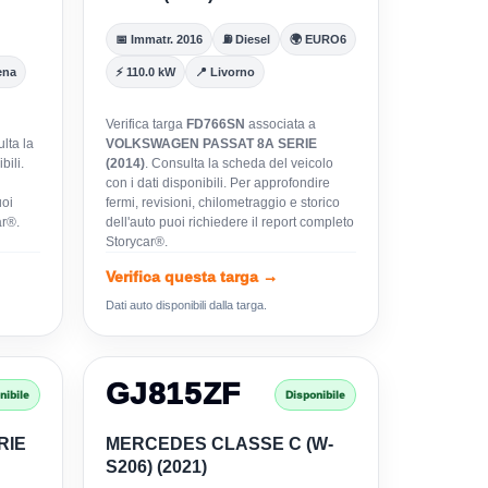
📅 Immatr. 2016
⛽ Diesel
🌍 EURO6
ena
⚡ 110.0 kW
📍 Livorno
Verifica targa
FD766SN
associata a
lta la
VOLKSWAGEN PASSAT 8A SERIE
bili.
(2014)
. Consulta la scheda del veicolo
con i dati disponibili. Per approfondire
uoi
fermi, revisioni, chilometraggio e storico
ar®.
dell'auto puoi richiedere il report completo
Storycar®.
Verifica questa targa →
Dati auto disponibili dalla targa.
GJ815ZF
nibile
Disponibile
RIE
MERCEDES CLASSE C (W-
S206) (2021)