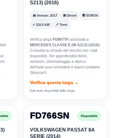
S213) (2016)
📅 Immatr. 2017
⛽ Diesel
🌍 EURO6
⚡ 110.0 kW
📍 Terni
Verifica targa
FG867TA
associata a
bili.
MERCEDES CLASSE E (W-S213) (2016)
.
Consulta la scheda del veicolo con i dati
uoi
disponibili. Per approfondire fermi,
ar®.
revisioni, chilometraggio e storico
dell'auto puoi richiedere il report completo
Storycar®.
Verifica questa targa →
Dati auto disponibili dalla targa.
FD766SN
nibile
Disponibile
3)
VOLKSWAGEN PASSAT 8A
SERIE (2014)