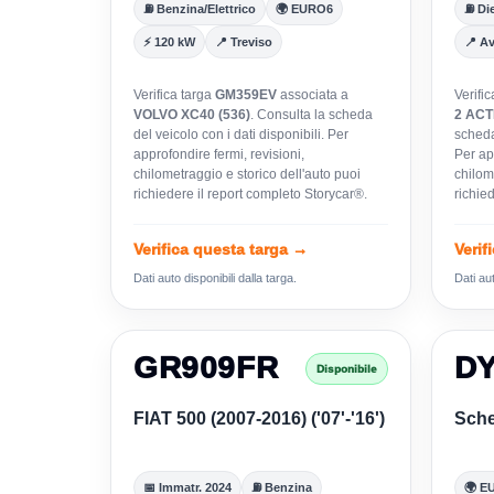
⛽ Benzina/Elettrico
🌍 EURO6
⛽ Die
⚡ 120 kW
📍 Treviso
📍 Av
Verifica targa
GM359EV
associata a
Verifi
VOLVO XC40 (536)
. Consulta la scheda
2 ACT
del veicolo con i dati disponibili. Per
scheda 
approfondire fermi, revisioni,
Per app
chilometraggio e storico dell'auto puoi
chilom
richiedere il report completo Storycar®.
richie
Verifica questa targa →
Verif
Dati auto disponibili dalla targa.
Dati aut
GR909FR
D
Disponibile
FIAT 500 (2007-2016) ('07'-'16')
Sche
📅 Immatr. 2024
⛽ Benzina
🌍 E