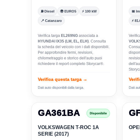
⛽ Diesel
🌍 EURO5
⚡ 100 kW
📅 Im
📍 Catanzaro
⚡ 81
Verifica targa
EL269NG
associata a
Verifi
HYUNDAI IX35 (LM, EL, ELH)
. Consulta
VOLKS
la scheda del veicolo con i dati disponibili.
Consul
Per approfondire fermi, revisioni,
disponi
chilometraggio e storico dell'auto puoi
revisio
richiedere il report completo Storycar®.
dell'au
Storyc
Verifica questa targa →
Verif
Dati auto disponibili dalla targa.
Dati aut
GA361BA
G
Disponibile
VOLKSWAGEN T-ROC 1A
OPE
SERIE (2017)