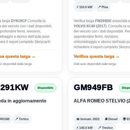
⚡ 110.0 kW
📍 Pisa
ca targa
DY619CF
Consulta la
Verifica targa
FW269DE
associata 
del veicolo con i dati disponibili.
VOLVO XC40 (2017)
. Consulta la 
rofondire fermi, revisioni,
del veicolo con i dati disponibili. Pe
etraggio e storico dell'auto puoi
approfondire fermi, revisioni,
dere il report completo Storycar®.
chilometraggio e storico dell'auto p
richiedere il report completo Storyc
ica questa targa →
Verifica questa targa →
o disponibili dalla targa.
Dati auto disponibili dalla targa.
E291KW
GM949FB
Disponibile
Dispo
da in aggiornamento
ALFA ROMEO STELVIO (2
URO6B
📍 Torino
📅 Immatr. 2022
⛽ Diesel
🌍 
⚡ 140.0 kW
📍 Treviso